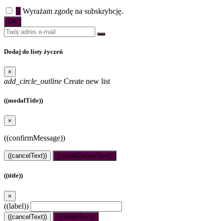

Wyrażam zgodę na subskrybcję.
Dodaj do listy życzeń
×
add_circle_outline
Create new list
((modalTitle))
×
((confirmMessage))
((cancelText))
((modalDeleteText))
((title))
×
((label))
((cancelText))
((createText))