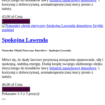
eterycznego do koralików lawy
biżuterii zapachowej 4morelove
i
korzystaj z dobroczynnej, aromaterapeutycznej mocy prosto z
natury.
43,00 zł
Cena
Dodaj do koszyka
Szybki
podgląd
Spokojna Lawenda
Naturalny Olejek Eteryczny 4morelove - Spokojna Lawenda.
Mówi się, że skały lawowe przynoszą noszącemu opanowanie, siłę i
spokojną, stabilną energię. Dodaj kroplę swojego ulubionego olejku
eterycznego do koralików lawy
biżuterii zapachowej 4morelove
i
korzystaj z dobroczynnej, aromaterapeutycznej mocy prosto z
natury.
46,00 zł
Cena
Dodaj do koszyka
Pokazano 1-5 z 5 pozycji