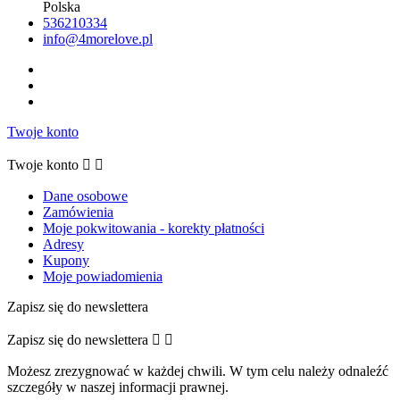
Polska
536210334
info@4morelove.pl
Twoje konto
Twoje konto


Dane osobowe
Zamówienia
Moje pokwitowania - korekty płatności
Adresy
Kupony
Moje powiadomienia
Zapisz się do newslettera
Zapisz się do newslettera


Możesz zrezygnować w każdej chwili. W tym celu należy odnaleźć
szczegóły w naszej informacji prawnej.