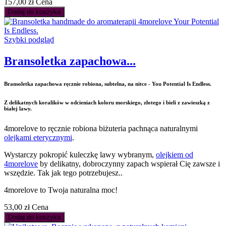
157,00 zł
Cena
Dodaj do koszyka
Szybki podgląd
Bransoletka zapachowa...
Bransoletka zapachowa ręcznie robiona, subtelna, na nitce - You Potential Is Endless.
Z delikatnych koralików w odcieniach koloru morskiego, złotego i bieli z zawieszką z
białej lawy.
4morelove to ręcznie robiona biżuteria pachnąca naturalnymi
olejkami eterycznymi
.
Wystarczy pokropić kuleczkę lawy wybranym,
olejkiem od
4morelove
by delikatny, dobroczynny zapach wspierał Cię zawsze i
wszędzie. Tak jak tego potrzebujesz..
4morelove to Twoja naturalna moc!
53,00 zł
Cena
Dodaj do koszyka