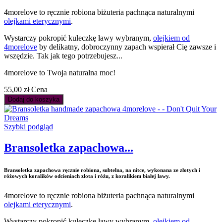
4morelove to ręcznie robiona biżuteria pachnąca naturalnymi
olejkami eterycznymi
.
Wystarczy pokropić kuleczkę lawy wybranym,
olejkiem od
4morelove
by delikatny, dobroczynny zapach wspierał Cię zawsze i
wszędzie. Tak jak tego potrzebujesz...
4morelove to Twoja naturalna moc!
55,00 zł
Cena
Dodaj do koszyka
Szybki podgląd
Bransoletka zapachowa...
Bransoletka zapachowa ręcznie robiona, subtelna, na nitce, wykonana ze złotych i
różowych koralików odcieniach złota i różu, z koralikiem białej lawy.
4morelove to ręcznie robiona biżuteria pachnąca naturalnymi
olejkami eterycznymi
.
Wystarczy pokropić kuleczkę lawy wybranym,
olejkiem od