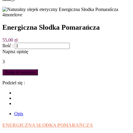
Energiczna Słodka Pomarańcza
55,00 zł
Ilość :
Napisz opinię
3
Dodaj do koszyka
Podziel się :
Opis
ENERGICZNA SŁODKA POMARAŃCZA