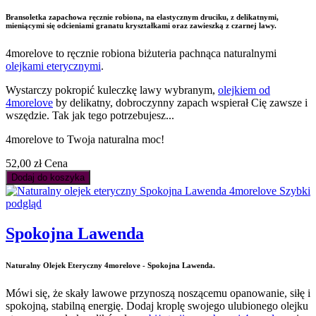
Bransoletka zapachowa ręcznie robiona, na elastycznym druciku, z delikatnymi,
mieniącymi się odcieniami granatu kryształkami oraz zawieszką z czarnej lawy.
4morelove to ręcznie robiona biżuteria pachnąca naturalnymi
olejkami eterycznymi
.
Wystarczy pokropić kuleczkę lawy wybranym,
olejkiem od
4morelove
by delikatny, dobroczynny zapach wspierał Cię zawsze i
wszędzie. Tak jak tego potrzebujesz...
4morelove to Twoja naturalna moc!
52,00 zł
Cena
Dodaj do koszyka
Szybki
podgląd
Spokojna Lawenda
Naturalny Olejek Eteryczny 4morelove - Spokojna Lawenda.
Mówi się, że skały lawowe przynoszą noszącemu opanowanie, siłę i
spokojną, stabilną energię. Dodaj kroplę swojego ulubionego olejku