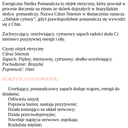
Energiczna Słodka Pomarańcza to olejek eteryczny, który powstał w
procesie tłoczenia na zimno ze skórek dojrzałych w brazylijskim
słońcu pomarańczy. Nazwa Citrus Sinensis w tłumaczeniu oznacza
„chińskie cytrusy”, gdyż prawdopodobnie pomarańcza się wywodzi
się z Chin.
Zachwycający, orzeźwiający, cytrusowy zapach radości doda Ci
mnóstwo pozytywnej energii i siły.
Czysty olejek eteryczny
Citrus Sinensis
Zapach: Piękny, intensywny, cytrusowy, słodko-orzeźwiający.
Pochodzenie: Brazylia
Pojemność: 10ml
KORZYŚCI STOSOWANIA:
Urzekający, pomarańczowy zapach dodaje wigoru, energii do
działania;
Odświeża umysł;
Poprawia humor, nastraja pozytywnie;
Działa tonizująco na układ nerwowy;
Działa przeciwdepresyjne;
Niweluje napięcia nerwowe, uspokaja;
Rozluźnia mięśnie;