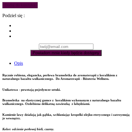
Dodaj do koszyka
Podziel się :
Powiadom mnie kiedy będzie dostępny
Opis
Ręcznie robiona, elegancka, perłowa bransoletka do aromaterapii
z koralikiem z
naturalnego bazaltu wulkanicznego. Do Aromaterapii - Biżuteria Wellness.
Unikatowa - powstają pojedyncze sztuki.
Bransoletka na elastycznej gumce z koralikiem wykonanym z naturalnego bazaltu
wulkanicznego. Ozdobiona delikatną zawieszką z łabędziami.
Kamienie lawy działają jak gąbka, wchłaniając kropelki olejku eterycznego i zatrzymują
je wewnątrz.
Kolor: odcienie perłowej bieli, czarny.