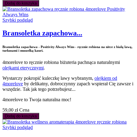
Dodaj do koszyka
Szybki podgląd
Bransoletka zapachowa...
Bransoletka zapachowa - Positivity Always Wins - ręcznie robiona na nitce z białą lawą,
turkusami i muszelką kauri.
4morelove to ręcznie robiona biżuteria pachnąca naturalnymi
olejkami eterycznymi
.
Wystarczy pokropić kuleczkę lawy wybranym,
olejkiem od
4morelove
by delikatny, dobroczynny zapach wspierał Cię zawsze i
wszędzie. Tak jak tego potrzebujesz...
4morelove to Twoja naturalna moc!
59,00 zł
Cena
Dodaj do koszyka
Szybki podgląd