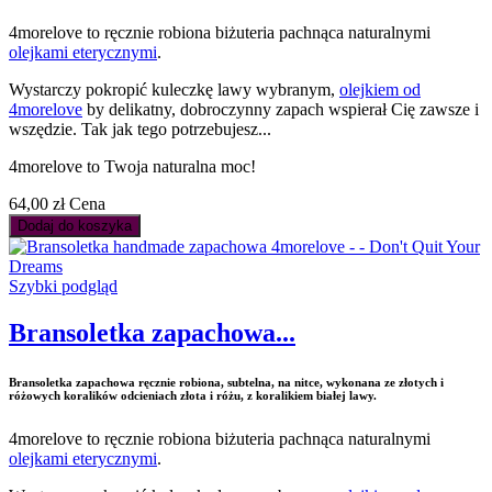
4morelove to ręcznie robiona biżuteria pachnąca naturalnymi
olejkami eterycznymi
.
Wystarczy pokropić kuleczkę lawy wybranym,
olejkiem od
4morelove
by delikatny, dobroczynny zapach wspierał Cię zawsze i
wszędzie. Tak jak tego potrzebujesz...
4morelove to Twoja naturalna moc!
64,00 zł
Cena
Dodaj do koszyka
Szybki podgląd
Bransoletka zapachowa...
Bransoletka zapachowa ręcznie robiona, subtelna, na nitce, wykonana ze złotych i
różowych koralików odcieniach złota i różu, z koralikiem białej lawy.
4morelove to ręcznie robiona biżuteria pachnąca naturalnymi
olejkami eterycznymi
.