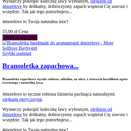
Wystarczy pokropić kuleczkę lawy wybranym,
olejkiem od
4morelove
by delikatny, dobroczynny zapach wspierał Cię zawsze i
wszędzie. Tak jak tego potrzebujesz...
4morelove to Twoja naturalna moc!
55,00 zł
Cena
Dodaj do koszyka
Szybki podgląd
Bransoletka zapachowa...
Bransoletka zapachowa ręcznie robiona, subtelna, na nitce, z różowym koralikiem agatu
trawionego i naturalną lawą.
4morelove to ręcznie robiona biżuteria pachnąca naturalnymi
olejkami eterycznymi
.
Wystarczy pokropić kuleczkę lawy wybranym,
olejkiem od
4morelove
by delikatny, dobroczynny zapach wspierał Cię zawsze i
wszędzie. Tak jak tego potrzebujesz...
4morelove to Twoja naturalna moc!