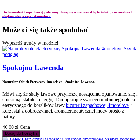
Do bransoletki zapachowej polecamy dostępną w naszym sklepie kolekcje naturalnych
olejków eterycznych 4morelove.
Może ci się także spodobać
Wyprzedź trendy w modzie!
Szybki
podgląd
Spokojna Lawenda
Naturalny Olejek Eteryczny 4morelove - Spokojna Lawenda.
Mówi się, że skały lawowe przynoszą noszącemu opanowanie, siłę i
spokojną, stabilną energię. Dodaj kroplę swojego ulubionego olejku
eterycznego do koralików lawy
biżuterii zapachowej 4morelove
i
korzystaj z dobroczynnej, aromaterapeutycznej mocy prosto z
natury.
46,00 zł
Cena
Dodaj do koszyka
Szybki podgląd