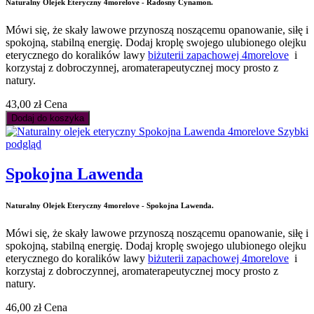
Naturalny Olejek Eteryczny 4morelove - Radosny Cynamon.
Mówi się, że skały lawowe przynoszą noszącemu opanowanie, siłę i
spokojną, stabilną energię. Dodaj kroplę swojego ulubionego olejku
eterycznego do koralików lawy
biżuterii zapachowej 4morelove
i
korzystaj z dobroczynnej, aromaterapeutycznej mocy prosto z
natury.
43,00 zł
Cena
Dodaj do koszyka
Szybki
podgląd
Spokojna Lawenda
Naturalny Olejek Eteryczny 4morelove - Spokojna Lawenda.
Mówi się, że skały lawowe przynoszą noszącemu opanowanie, siłę i
spokojną, stabilną energię. Dodaj kroplę swojego ulubionego olejku
eterycznego do koralików lawy
biżuterii zapachowej 4morelove
i
korzystaj z dobroczynnej, aromaterapeutycznej mocy prosto z
natury.
46,00 zł
Cena