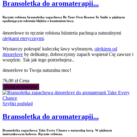
Bransoletka do aromaterapii...
Ręcznie robiona bransoletka zapachowa Be Your Own Reason To Smile w pięknym
opalizującym odcieniu błękitu z kamieniem lawy.
4morelowe to ręcznie robiona biżuteria pachnąca naturalnymi
olejkami eterycznymi
.
Wystarczy pokropić kuleczkę lawy wybranym,
olejkiem od
4morelove
by delikatny, dobroczynny zapach wspierał Cię zawsze i
wszędzie. Tak jak tego potrzebujesz..
4morelove to Twoja naturalna moc!
76,00 zł
Cena
Dodaj do koszyka
Szybki podgląd
Bransoletka do aromaterapii...
Bransoletka zapachowa Take Every Chance z naturalną lawą. W pięknym
śmietankowym kolorze. Ręcznie robiona.